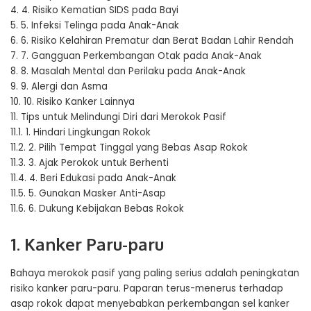
4.
4. Risiko Kematian SIDS pada Bayi
5.
5. Infeksi Telinga pada Anak-Anak
6.
6. Risiko Kelahiran Prematur dan Berat Badan Lahir Rendah
7.
7. Gangguan Perkembangan Otak pada Anak-Anak
8.
8. Masalah Mental dan Perilaku pada Anak-Anak
9.
9. Alergi dan Asma
10.
10. Risiko Kanker Lainnya
11.
Tips untuk Melindungi Diri dari Merokok Pasif
11.1.
1. Hindari Lingkungan Rokok
11.2.
2. Pilih Tempat Tinggal yang Bebas Asap Rokok
11.3.
3. Ajak Perokok untuk Berhenti
11.4.
4. Beri Edukasi pada Anak-Anak
11.5.
5. Gunakan Masker Anti-Asap
11.6.
6. Dukung Kebijakan Bebas Rokok
1. Kanker Paru-paru
Bahaya merokok pasif yang paling serius adalah peningkatan
risiko kanker paru-paru. Paparan terus-menerus terhadap
asap rokok dapat menyebabkan perkembangan sel kanker