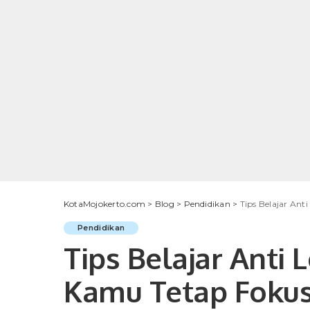
KotaMojokerto.com
>
Blog
>
Pendidikan
>
Tips Belajar An
Pendidikan
Tips Belajar Anti
Kamu Tetap Foku