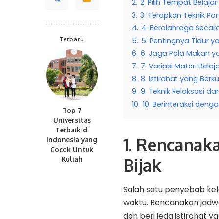
2.
2. Pilih Tempat Belaj
3.
3. Terapkan Teknik P
4.
4. Berolahraga Secara
Terbaru
5.
5. Pentingnya Tidur 
6.
6. Jaga Pola Makan y
7.
7. Variasi Materi Belaj
8.
8. Istirahat yang Berku
9.
9. Teknik Relaksasi da
10.
10. Berinteraksi den
Top 7
Universitas
Terbaik di
1. Rencanak
Indonesia yang
Cocok Untuk
Bijak
Kuliah
Salah satu penyebab kel
waktu. Rencanakan jadwa
dan beri jeda istirahat