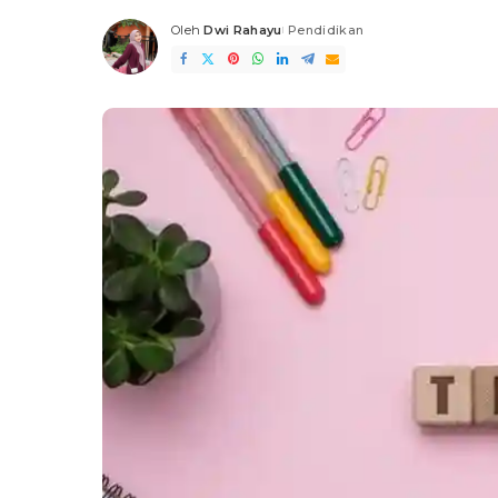
Oleh
Dwi Rahayu
Pendidikan
Posted
by