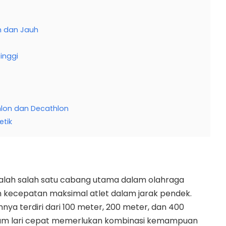
h dan Jauh
inggi
thlon dan Decathlon
etik
adalah salah satu cabang utama dalam olahraga
n kecepatan maksimal atlet dalam jarak pendek.
ya terdiri dari 100 meter, 200 meter, dan 400
lam lari cepat memerlukan kombinasi kemampuan