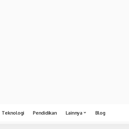
Teknologi
Pendidikan
Lainnya
Blog