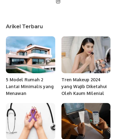
Arikel Terbaru
5 Model Rumah 2
Tren Makeup 2024
Lantai Minimalis yang
yang Wajib Diketahui
Menawan
Oleh Kaum Milenial