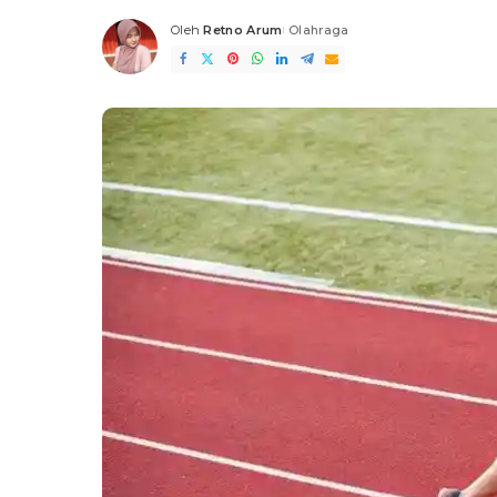
Oleh
Retno Arum
Olahraga
Posted
by