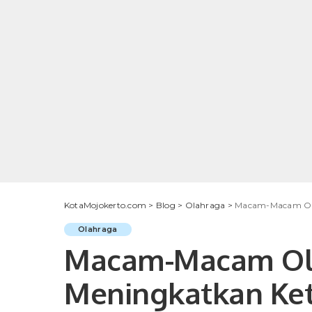
KotaMojokerto.com
>
Blog
>
Olahraga
>
Macam-Macam Olah
Olahraga
Macam-Macam Ola
Meningkatkan Ket