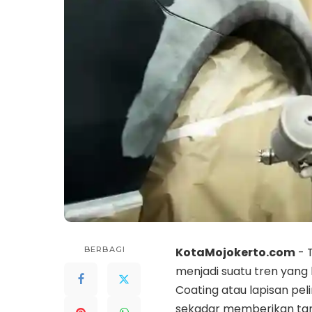
BERBAGI
KotaMojokerto.com
- 
menjadi suatu tren yan
Coating atau lapisan p
sekadar memberikan tamp