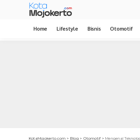
Home
Lifestyle
Bisnis
Otomotif
KotaMojokerto.com
>
Blog
>
Otomotif
>
Mengenal Teknolo