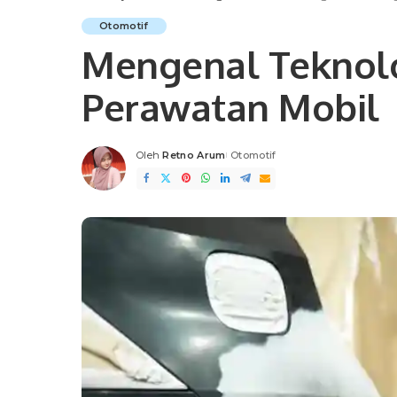
Otomotif
Mengenal Teknolo
Perawatan Mobil
Oleh
Retno Arum
Otomotif
Posted
by