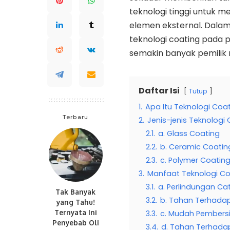
teknologi tinggi untuk m
elemen eksternal. Dalam 
teknologi coating pada
semakin banyak pemilik m
Daftar Isi
Tutup
1.
Apa Itu Teknologi Coa
Terbaru
2.
Jenis-jenis Teknologi
2.1.
a. Glass Coating
2.2.
b. Ceramic Coatin
2.3.
c. Polymer Coatin
3.
Manfaat Teknologi Co
3.1.
a. Perlindungan Cat
Tak Banyak
3.2.
b. Tahan Terhada
yang Tahu!
Ternyata Ini
3.3.
c. Mudah Pembers
Penyebab Oli
3.4.
d. Tahan Terhadap