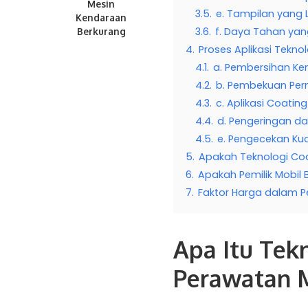
Mesin
3.5.
e. Tampilan yang 
Kendaraan
3.6.
f. Daya Tahan ya
Berkurang
4.
Proses Aplikasi Tekno
4.1.
a. Pembersihan K
4.2.
b. Pembekuan Pe
4.3.
c. Aplikasi Coating
4.4.
d. Pengeringan d
4.5.
e. Pengecekan Kua
5.
Apakah Teknologi Coa
6.
Apakah Pemilik Mobil 
7.
Faktor Harga dalam 
Apa Itu Tek
Perawatan 