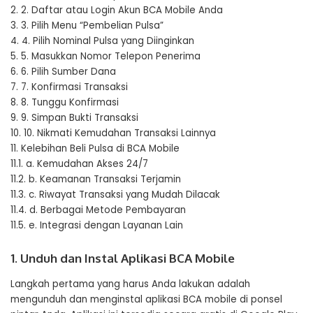
2.
2. Daftar atau Login Akun BCA Mobile Anda
3.
3. Pilih Menu “Pembelian Pulsa”
4.
4. Pilih Nominal Pulsa yang Diinginkan
5.
5. Masukkan Nomor Telepon Penerima
6.
6. Pilih Sumber Dana
7.
7. Konfirmasi Transaksi
8.
8. Tunggu Konfirmasi
9.
9. Simpan Bukti Transaksi
10.
10. Nikmati Kemudahan Transaksi Lainnya
11.
Kelebihan Beli Pulsa di BCA Mobile
11.1.
a. Kemudahan Akses 24/7
11.2.
b. Keamanan Transaksi Terjamin
11.3.
c. Riwayat Transaksi yang Mudah Dilacak
11.4.
d. Berbagai Metode Pembayaran
11.5.
e. Integrasi dengan Layanan Lain
1. Unduh dan Instal Aplikasi BCA Mobile
Langkah pertama yang harus Anda lakukan adalah
mengunduh dan menginstal aplikasi BCA mobile di ponsel