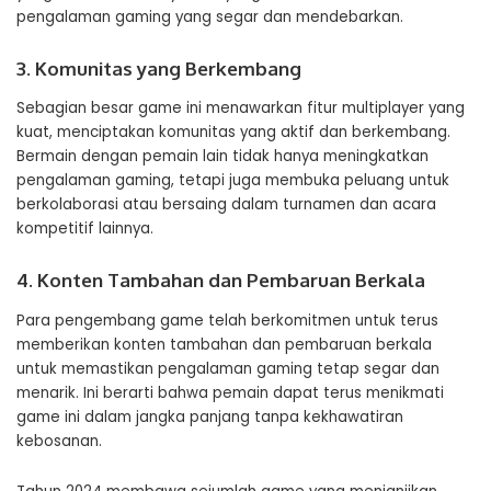
pengalaman gaming yang segar dan mendebarkan.
3. Komunitas yang Berkembang
Sebagian besar game ini menawarkan fitur multiplayer yang
kuat, menciptakan komunitas yang aktif dan berkembang.
Bermain dengan pemain lain tidak hanya meningkatkan
pengalaman gaming, tetapi juga membuka peluang untuk
berkolaborasi atau bersaing dalam turnamen dan acara
kompetitif lainnya.
4. Konten Tambahan dan Pembaruan Berkala
Para pengembang game telah berkomitmen untuk terus
memberikan konten tambahan dan pembaruan berkala
untuk memastikan pengalaman gaming tetap segar dan
menarik. Ini berarti bahwa pemain dapat terus menikmati
game ini dalam jangka panjang tanpa kekhawatiran
kebosanan.