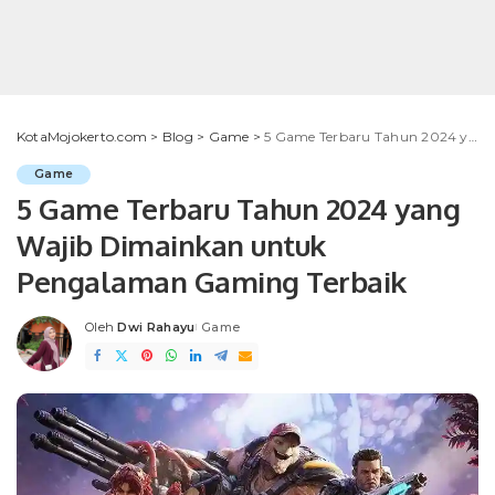
KotaMojokerto.com
>
Blog
>
Game
>
5 Game Terbaru Tahun 2024 yang Wajib Dimainkan untuk Pengalaman Gaming Terbaik
Game
5 Game Terbaru Tahun 2024 yang
Wajib Dimainkan untuk
Pengalaman Gaming Terbaik
Oleh
Dwi Rahayu
Game
Posted
by