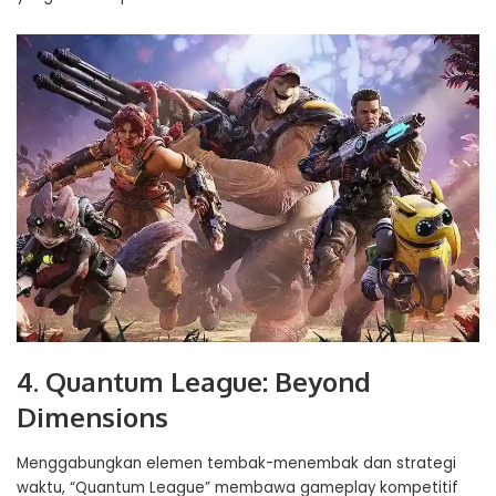
4. Quantum League: Beyond
Dimensions
Menggabungkan elemen tembak-menembak dan strategi
waktu, “Quantum League” membawa gameplay kompetitif