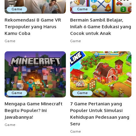
Game
Game
Rekomendasi 8 Game VR
Bermain Sambil Belajar,
Terpopuler yang Harus
Inilah 6 Game Edukasi yang
Kamu Coba
Cocok untuk Anak
Game
Game
Game
Game
Mengapa Game Minecraft
7 Game Pertanian yang
Begitu Populer? Ini
Populer Untuk Simulasi
Jawabannya!
Kehidupan Pedesaan yang
Seru
Game
Game