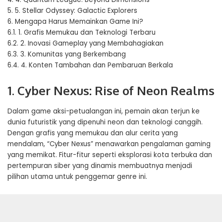
5.
5. Stellar Odyssey: Galactic Explorers
6.
Mengapa Harus Memainkan Game Ini?
6.1.
1. Grafis Memukau dan Teknologi Terbaru
6.2.
2. Inovasi Gameplay yang Membahagiakan
6.3.
3. Komunitas yang Berkembang
6.4.
4. Konten Tambahan dan Pembaruan Berkala
1. Cyber Nexus: Rise of Neon Realms
Dalam game aksi-petualangan ini, pemain akan terjun ke
dunia futuristik yang dipenuhi neon dan teknologi canggih.
Dengan grafis yang memukau dan alur cerita yang
mendalam, “Cyber Nexus” menawarkan pengalaman gaming
yang memikat. Fitur-fitur seperti eksplorasi kota terbuka dan
pertempuran siber yang dinamis membuatnya menjadi
pilihan utama untuk penggemar genre ini.