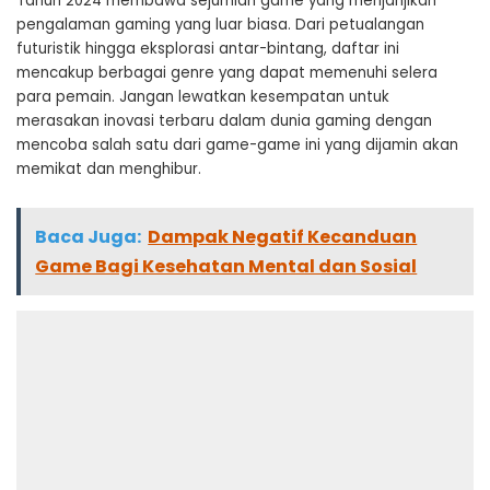
Tahun 2024 membawa sejumlah game yang menjanjikan
pengalaman gaming yang luar biasa. Dari petualangan
futuristik hingga eksplorasi antar-bintang, daftar ini
mencakup berbagai genre yang dapat memenuhi selera
para pemain. Jangan lewatkan kesempatan untuk
merasakan inovasi terbaru dalam dunia gaming dengan
mencoba salah satu dari game-game ini yang dijamin akan
memikat dan menghibur.
Baca Juga:
Dampak Negatif Kecanduan
Game Bagi Kesehatan Mental dan Sosial