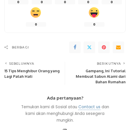
0
0
0
0
0
0
0
BERBAGI
SEBELUMNYA
BERIKUTNYA
15 Tips Menghibur Orang yang
Gampang, Ini Tutorial
Lagi Patah Hati
Membuat Sabun Alami dari
Bahan Rumahan
Ada pertanyaan?
Temukan kami di Sosial atau
Contact us
dan
kami akan menghubungi Anda sesegera
mungkin.