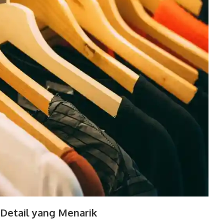
-Detail yang Menarik