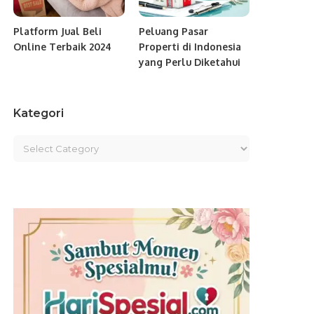
Platform Jual Beli
Peluang Pasar
Online Terbaik 2024
Properti di Indonesia
yang Perlu Diketahui
Kategori