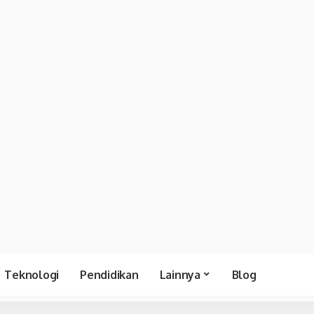
Teknologi
Pendidikan
Lainnya
Blog