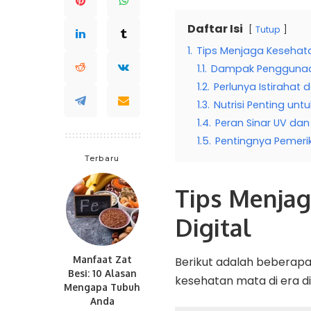
Daftar Isi
Tutup
1.
Tips Menjaga Kesehatan
1.1.
Dampak Penggunaa
1.2.
Perlunya Istiraha
1.3.
Nutrisi Penting un
1.4.
Peran Sinar UV dan
1.5.
Pentingnya Pemeri
Terbaru
Tips Menjag
Digital
Manfaat Zat
Berikut adalah beberapa
Besi: 10 Alasan
kesehatan mata di era dig
Mengapa Tubuh
Anda