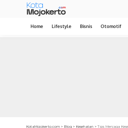
Home
Lifestyle
Bisnis
Otomotif
KotaMojokerto.com
>
Blog
>
Kesehatan
>
Tips Menjaga Kese