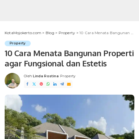
KotaMojokerto.com
>
Blog
>
Property
>
10 Cara Menata Bangunan Properti agar Fungsional dan Estetis
Property
10 Cara Menata Bangunan Properti
agar Fungsional dan Estetis
Oleh
Linda Rostina
Property
Posted
by