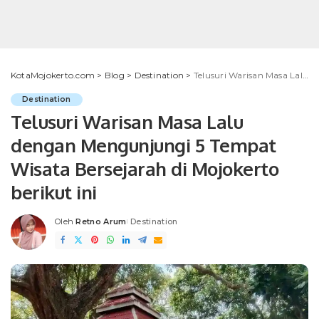
KotaMojokerto.com
>
Blog
>
Destination
>
Telusuri Warisan Masa Lalu dengan Mengunjungi 5 Tempat Wisata Bersejarah di Mojokerto berikut ini
Destination
Telusuri Warisan Masa Lalu
dengan Mengunjungi 5 Tempat
Wisata Bersejarah di Mojokerto
berikut ini
Oleh
Retno Arum
Destination
Posted
by