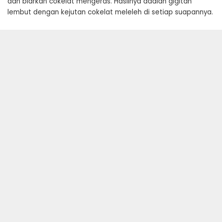
dan biarkan cokelat mengeras. Hasilnya adalah gigitan
lembut dengan kejutan cokelat meleleh di setiap suapannya.