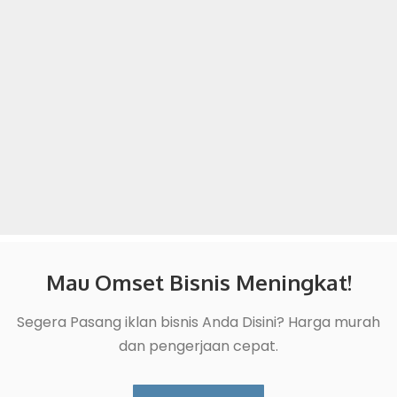
Mau Omset Bisnis Meningkat!
Segera Pasang iklan bisnis Anda Disini? Harga murah
dan pengerjaan cepat.