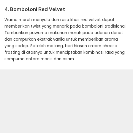
4. Bomboloni Red Velvet
Warna merah menyala dan rasa khas red velvet dapat
memberikan twist yang menarik pada bomboloni tradisional.
Tambahkan pewarna makanan merah pada adonan donat
dan campurkan ekstrak vanila untuk memberikan aroma
yang sedap. Setelah matang, beri hiasan cream cheese
frosting di atasnya untuk menciptakan kombinasi rasa yang
sempurna antara manis dan asam.