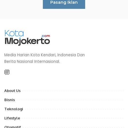
Pasang Iklan
Media Harian Kota Kendari, Indonesia Dan
Berita Nasional Internasional.
About Us
Bisnis
Teknologi
Lifestyle
Otomotif