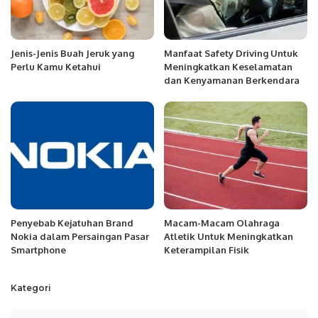
Jenis-Jenis Buah Jeruk yang
Manfaat Safety Driving Untuk
Perlu Kamu Ketahui
Meningkatkan Keselamatan
dan Kenyamanan Berkendara
Penyebab Kejatuhan Brand
Macam-Macam Olahraga
Nokia dalam Persaingan Pasar
Atletik Untuk Meningkatkan
Smartphone
Keterampilan Fisik
Kategori