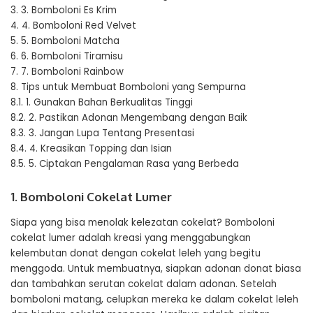
3.
3. Bomboloni Es Krim
4.
4. Bomboloni Red Velvet
5.
5. Bomboloni Matcha
6.
6. Bomboloni Tiramisu
7.
7. Bomboloni Rainbow
8.
Tips untuk Membuat Bomboloni yang Sempurna
8.1.
1. Gunakan Bahan Berkualitas Tinggi
8.2.
2. Pastikan Adonan Mengembang dengan Baik
8.3.
3. Jangan Lupa Tentang Presentasi
8.4.
4. Kreasikan Topping dan Isian
8.5.
5. Ciptakan Pengalaman Rasa yang Berbeda
1. Bomboloni Cokelat Lumer
Siapa yang bisa menolak kelezatan cokelat? Bomboloni
cokelat lumer adalah kreasi yang menggabungkan
kelembutan donat dengan cokelat leleh yang begitu
menggoda. Untuk membuatnya, siapkan adonan donat biasa
dan tambahkan serutan cokelat dalam adonan. Setelah
bomboloni matang, celupkan mereka ke dalam cokelat leleh