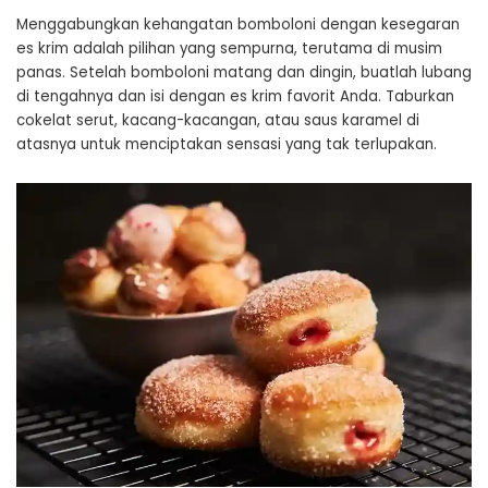
Menggabungkan kehangatan bomboloni dengan kesegaran
es krim adalah pilihan yang sempurna, terutama di musim
panas. Setelah bomboloni matang dan dingin, buatlah lubang
di tengahnya dan isi dengan es krim favorit Anda. Taburkan
cokelat serut, kacang-kacangan, atau saus karamel di
atasnya untuk menciptakan sensasi yang tak terlupakan.