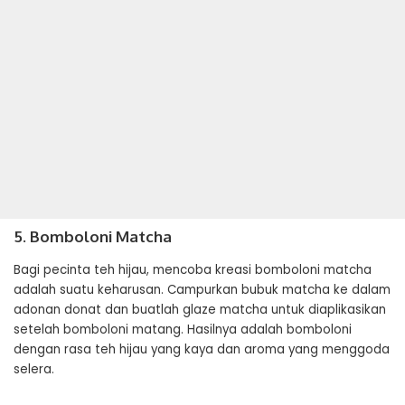
5. Bomboloni Matcha
Bagi pecinta teh hijau, mencoba kreasi bomboloni matcha
adalah suatu keharusan. Campurkan bubuk matcha ke dalam
adonan donat dan buatlah glaze matcha untuk diaplikasikan
setelah bomboloni matang. Hasilnya adalah bomboloni
dengan rasa teh hijau yang kaya dan aroma yang menggoda
selera.