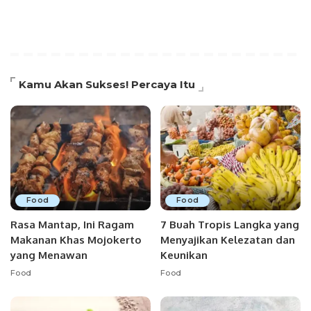
Kamu Akan Sukses! Percaya Itu
Food
Food
Rasa Mantap, Ini Ragam
7 Buah Tropis Langka yang
Makanan Khas Mojokerto
Menyajikan Kelezatan dan
yang Menawan
Keunikan
Food
Food