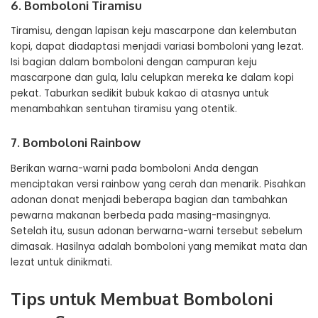
6. Bomboloni Tiramisu
Tiramisu, dengan lapisan keju mascarpone dan kelembutan
kopi, dapat diadaptasi menjadi variasi bomboloni yang lezat.
Isi bagian dalam bomboloni dengan campuran keju
mascarpone dan gula, lalu celupkan mereka ke dalam kopi
pekat. Taburkan sedikit bubuk kakao di atasnya untuk
menambahkan sentuhan tiramisu yang otentik.
7. Bomboloni Rainbow
Berikan warna-warni pada bomboloni Anda dengan
menciptakan versi rainbow yang cerah dan menarik. Pisahkan
adonan donat menjadi beberapa bagian dan tambahkan
pewarna makanan berbeda pada masing-masingnya.
Setelah itu, susun adonan berwarna-warni tersebut sebelum
dimasak. Hasilnya adalah bomboloni yang memikat mata dan
lezat untuk dinikmati.
Tips untuk Membuat Bomboloni