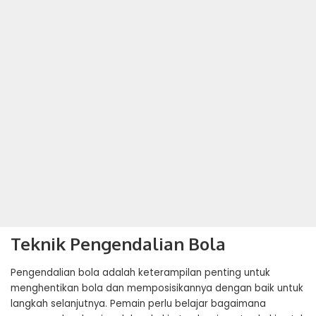
Teknik Pengendalian Bola
Pengendalian bola adalah keterampilan penting untuk
menghentikan bola dan memposisikannya dengan baik untuk
langkah selanjutnya. Pemain perlu belajar bagaimana