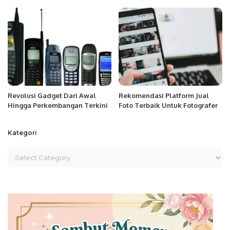
Revolusi Gadget Dari Awal
Rekomendasi Platform Jual
Hingga Perkembangan Terkini
Foto Terbaik Untuk Fotografer
Kategori