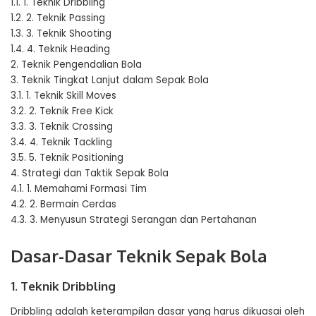
1.1.
1. Teknik Dribbling
1.2.
2. Teknik Passing
1.3.
3. Teknik Shooting
1.4.
4. Teknik Heading
2.
Teknik Pengendalian Bola
3.
Teknik Tingkat Lanjut dalam Sepak Bola
3.1.
1. Teknik Skill Moves
3.2.
2. Teknik Free Kick
3.3.
3. Teknik Crossing
3.4.
4. Teknik Tackling
3.5.
5. Teknik Positioning
4.
Strategi dan Taktik Sepak Bola
4.1.
1. Memahami Formasi Tim
4.2.
2. Bermain Cerdas
4.3.
3. Menyusun Strategi Serangan dan Pertahanan
Dasar-Dasar Teknik Sepak Bola
1. Teknik Dribbling
Dribbling adalah keterampilan dasar yang harus dikuasai oleh