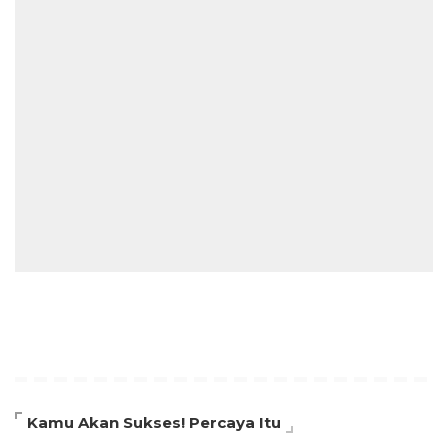
Kamu Akan Sukses! Percaya Itu