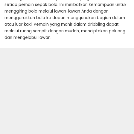
setiap pemain sepak bola. Ini melibatkan kemampuan untuk
menggiring bola melalui lawan-lawan Anda dengan
menggerakkan bola ke depan menggunakan bagian dalam
atau luar kaki. Pemain yang mahir dalam dribbling dapat
melalui ruang sempit dengan mudah, menciptakan peluang
dan mengelabui lawan.