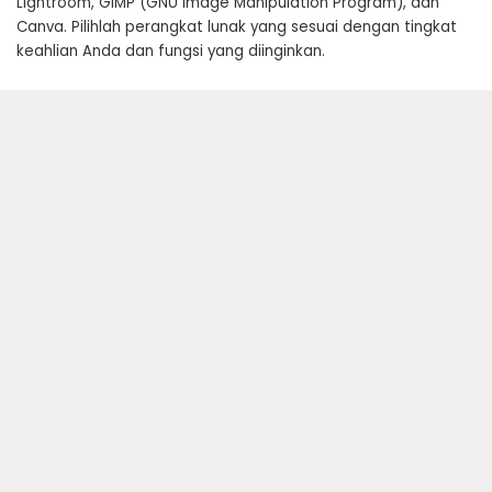
Lightroom, GIMP (GNU Image Manipulation Program), dan
Canva. Pilihlah perangkat lunak yang sesuai dengan tingkat
keahlian Anda dan fungsi yang diinginkan.