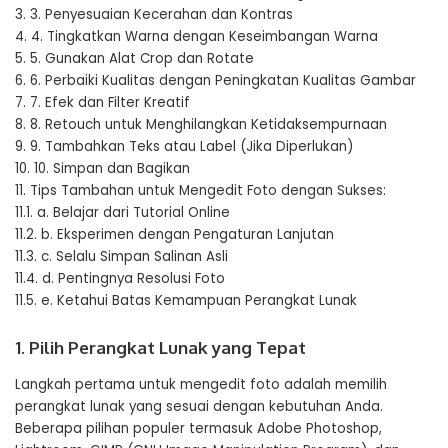
3.
3. Penyesuaian Kecerahan dan Kontras
4.
4. Tingkatkan Warna dengan Keseimbangan Warna
5.
5. Gunakan Alat Crop dan Rotate
6.
6. Perbaiki Kualitas dengan Peningkatan Kualitas Gambar
7.
7. Efek dan Filter Kreatif
8.
8. Retouch untuk Menghilangkan Ketidaksempurnaan
9.
9. Tambahkan Teks atau Label (Jika Diperlukan)
10.
10. Simpan dan Bagikan
11.
Tips Tambahan untuk Mengedit Foto dengan Sukses:
11.1.
a. Belajar dari Tutorial Online
11.2.
b. Eksperimen dengan Pengaturan Lanjutan
11.3.
c. Selalu Simpan Salinan Asli
11.4.
d. Pentingnya Resolusi Foto
11.5.
e. Ketahui Batas Kemampuan Perangkat Lunak
1. Pilih Perangkat Lunak yang Tepat
Langkah pertama untuk mengedit foto adalah memilih
perangkat lunak yang sesuai dengan kebutuhan Anda.
Beberapa pilihan populer termasuk Adobe Photoshop,